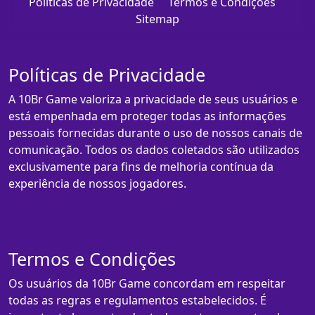
Políticas de Privacidade
Termos e Condições
Sitemap
Políticas de Privacidade
A 10Br Game valoriza a privacidade de seus usuários e
está empenhada em proteger todas as informações
pessoais fornecidas durante o uso de nossos canais de
comunicação. Todos os dados coletados são utilizados
exclusivamente para fins de melhoria contínua da
experiência de nossos jogadores.
Termos e Condições
Os usuários da 10Br Game concordam em respeitar
todas as regras e regulamentos estabelecidos. É