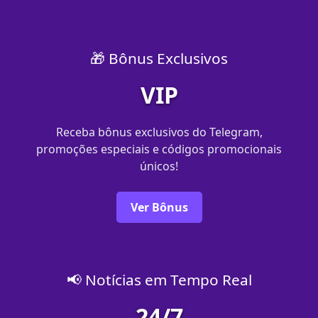
🎁 Bônus Exclusivos
VIP
Receba bônus exclusivos do Telegram,
promoções especiais e códigos promocionais
únicos!
Ver Bônus
📢 Notícias em Tempo Real
24/7