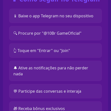
📱 Baixe o app Telegram no seu dispositivo
🔍 Procure por "@10Br GameOficial"
👆 Toque em "Entrar" ou "Join"
🔔 Ative as notificações para não perder
nada
💬 Participe das conversas e interaja
🎁 Receba bônus exclusivos