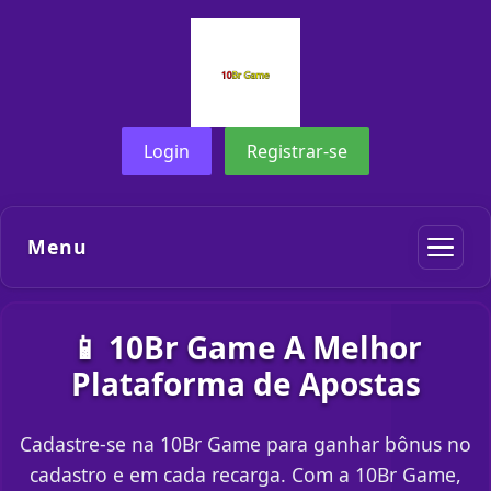
Login
Registrar-se
Menu
📱 10Br Game A Melhor
Plataforma de Apostas
Cadastre-se na 10Br Game para ganhar bônus no
cadastro e em cada recarga. Com a 10Br Game,