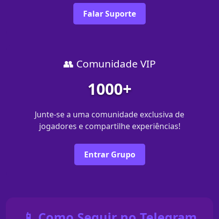
Falar Suporte
👥 Comunidade VIP
1000+
Junte-se a uma comunidade exclusiva de
jogadores e compartilhe experiências!
Entrar Grupo
📱 Como Seguir no Telegram