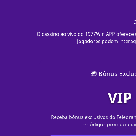
D
O cassino ao vivo do 1977Win APP oferece 
jogadores podem interagir
🎁 Bônus Exclu
VIP
Receba bônus exclusivos do Telegra
e códigos promocionai