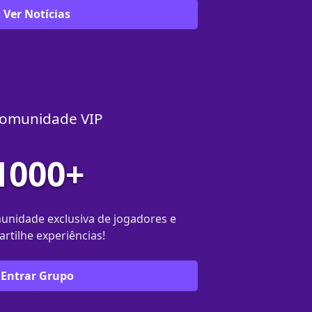
Ver Notícias
Comunidade VIP
1000+
unidade exclusiva de jogadores e
rtilhe experiências!
Entrar Grupo