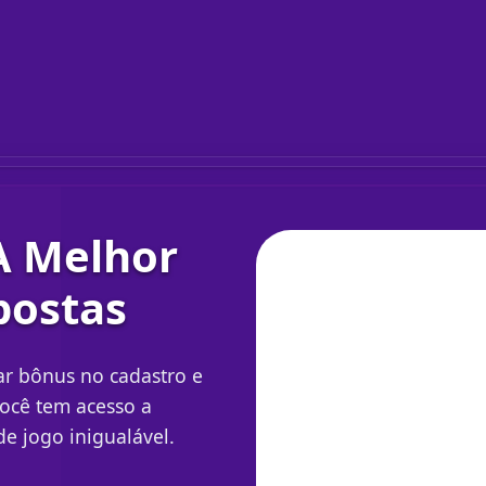
A Melhor
postas
r bônus no cadastro e
ocê tem acesso a
e jogo inigualável.