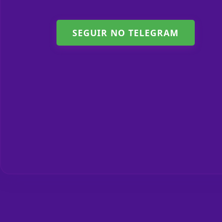
SEGUIR NO TELEGRAM