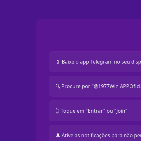
📱 Baixe o app Telegram no seu disp
🔍 Procure por "@1977Win APPOfici
👆 Toque em "Entrar" ou "Join"
🔔 Ative as notificações para não p