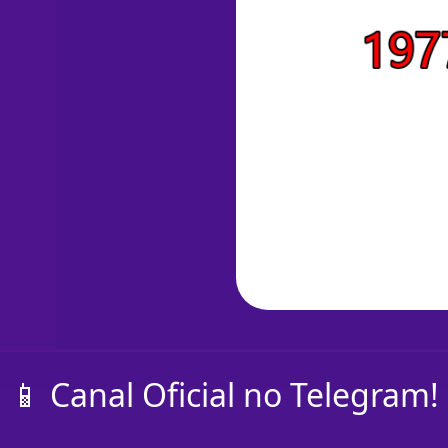
📱 Canal Oficial no Telegram!