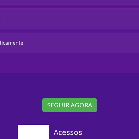
a
aticamente
SEGUIR AGORA
Acessos