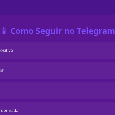
📱 Como Seguir no Telegram
ositivo
al"
erder nada