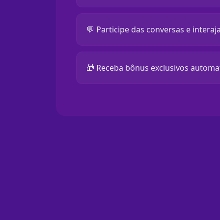
💬 Participe das conversas e interaj
🎁 Receba bônus exclusivos autom