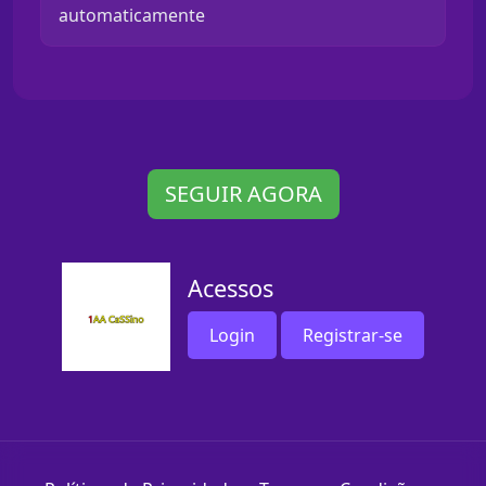
automaticamente
SEGUIR AGORA
Acessos
Login
Registrar-se