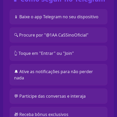
📱 Baixe o app Telegram no seu dispositivo
🔍 Procure por "@1AA CaSSinoOficial"
👆 Toque em "Entrar" ou "Join"
🔔 Ative as notificações para não perder
nada
💬 Participe das conversas e interaja
🎁 Receba bônus exclusivos