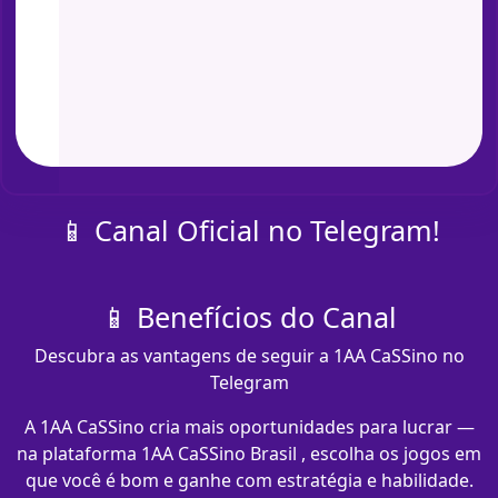
📱 Canal Oficial no Telegram!
📱 Benefícios do Canal
Descubra as vantagens de seguir a 1AA CaSSino no
Telegram
A 1AA CaSSino cria mais oportunidades para lucrar —
na plataforma 1AA CaSSino Brasil , escolha os jogos em
que você é bom e ganhe com estratégia e habilidade.