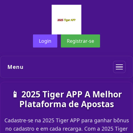
Login
Registrar-se
Menu
📱 2025 Tiger APP A Melhor
Plataforma de Apostas
Cadastre-se na 2025 Tiger APP para ganhar bônus
no cadastro e em cada recarga. Com a 2025 Tiger