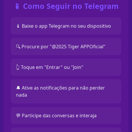
📱 Como Seguir no Telegram
📱 Baixe o app Telegram no seu dispositivo
🔍 Procure por "@2025 Tiger APPOficial"
👆 Toque em "Entrar" ou "Join"
🔔 Ative as notificações para não perder
nada
💬 Participe das conversas e interaja