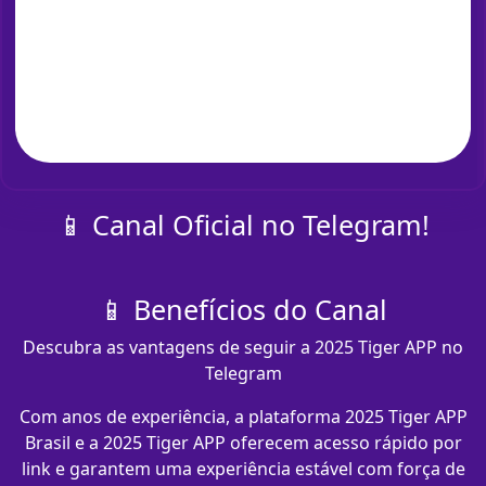
📱 Canal Oficial no Telegram!
📱 Benefícios do Canal
Descubra as vantagens de seguir a 2025 Tiger APP no
Telegram
Com anos de experiência, a plataforma 2025 Tiger APP
Brasil e a 2025 Tiger APP oferecem acesso rápido por
link e garantem uma experiência estável com força de