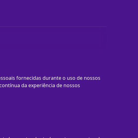
essoais fornecidas durante o uso de nossos
 contínua da experiência de nossos