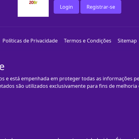
Login
Registrar-se
Políticas de Privacidade
Termos e Condições
Sitemap
de
rios e está empenhada em proteger todas as informações p
tados são utilizados exclusivamente para fins de melhoria