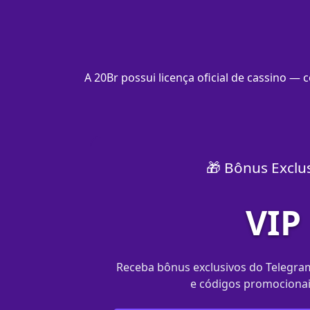
A 20Br possui licença oficial de cassino —
🎁 Bônus Exclu
VIP
Receba bônus exclusivos do Telegra
e códigos promocionai