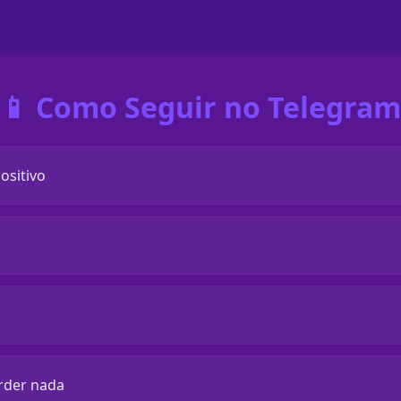
📱 Como Seguir no Telegram
ositivo
erder nada