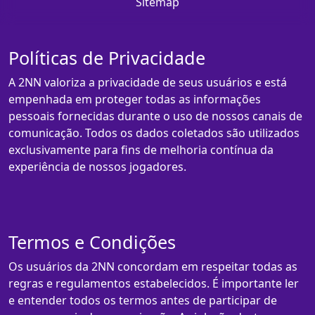
Sitemap
Políticas de Privacidade
A 2NN valoriza a privacidade de seus usuários e está
empenhada em proteger todas as informações
pessoais fornecidas durante o uso de nossos canais de
comunicação. Todos os dados coletados são utilizados
exclusivamente para fins de melhoria contínua da
experiência de nossos jogadores.
Termos e Condições
Os usuários da 2NN concordam em respeitar todas as
regras e regulamentos estabelecidos. É importante ler
e entender todos os termos antes de participar de