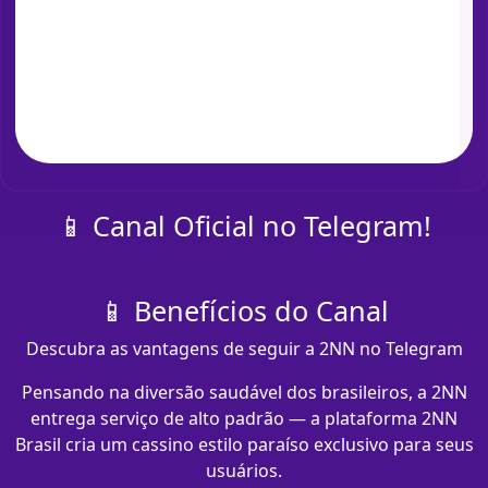
📱 Canal Oficial no Telegram!
📱 Benefícios do Canal
Descubra as vantagens de seguir a 2NN no Telegram
Pensando na diversão saudável dos brasileiros, a 2NN
entrega serviço de alto padrão — a plataforma 2NN
Brasil cria um cassino estilo paraíso exclusivo para seus
usuários.