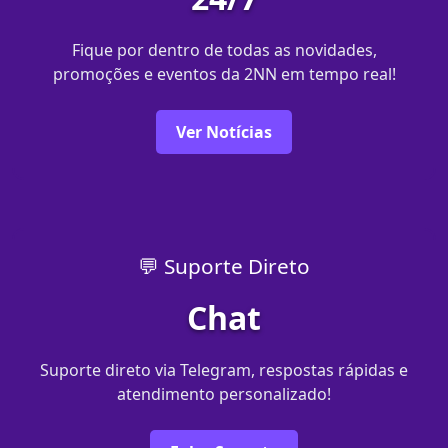
Fique por dentro de todas as novidades,
promoções e eventos da 2NN em tempo real!
Ver Notícias
💬 Suporte Direto
Chat
Suporte direto via Telegram, respostas rápidas e
atendimento personalizado!