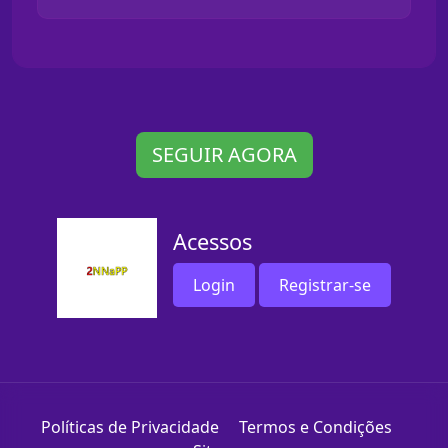
SEGUIR AGORA
Acessos
Login
Registrar-se
Políticas de Privacidade
Termos e Condições