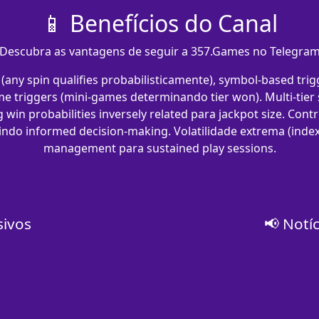
📱 Benefícios do Canal
Descubra as vantagens de seguir a 357.Games no Telegra
(any spin qualifies probabilisticamente), symbol-based trig
e triggers (mini-games determinando tier won). Multi-tie
 win probabilities inversely related para jackpot size. Contr
itindo informed decision-making. Volatilidade extrema (ind
management para sustained play sessions.
sivos
📢 Notí