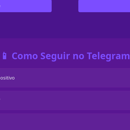
e
📱 Como Seguir no Telegram
ositivo
"