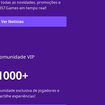
e todas as novidades, promoções e
357.Games em tempo real!
Ver Notícias
Comunidade VIP
1000+
unidade exclusiva de jogadores e
rtilhe experiências!