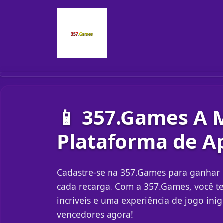
📱 357.Games A 
Plataforma de A
Cadastre-se na 357.Games para ganhar
cada recarga. Com a 357.Games, você 
incríveis e uma experiência de jogo inig
vencedores agora!