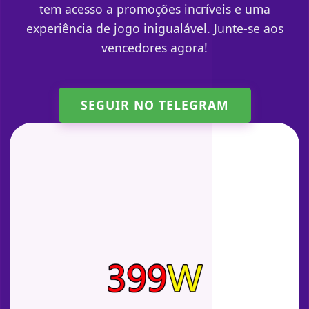
tem acesso a promoções incríveis e uma
experiência de jogo inigualável. Junte-se aos
vencedores agora!
SEGUIR NO TELEGRAM