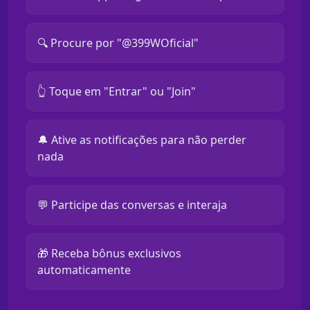
🔍 Procure por "@399WOficial"
👆 Toque em "Entrar" ou "Join"
🔔 Ative as notificações para não perder
nada
💬 Participe das conversas e interaja
🎁 Receba bônus exclusivos
automaticamente