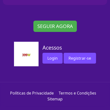
SEGUIR AGORA
Acessos
Login
Registrar-se
Políticas de Privacidade
Termos e Condições
Sitemap