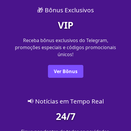
🎁 Bônus Exclusivos
VIP
Receba bônus exclusivos do Telegram,
promoções especiais e códigos promocionais
únicos!
Ver Bônus
📢 Notícias em Tempo Real
24/7