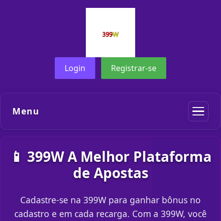
Login
Registrar-se
Menu
📱 399W A Melhor Plataforma
de Apostas
Cadastre-se na 399W para ganhar bônus no
cadastro e em cada recarga. Com a 399W, você