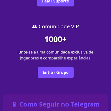
Falar Suporte
👥 Comunidade VIP
1000+
Junte-se a uma comunidade exclusiva de
jogadores e compartilhe experiências!
Entrar Grupo
📱 Como Seguir no Telegram