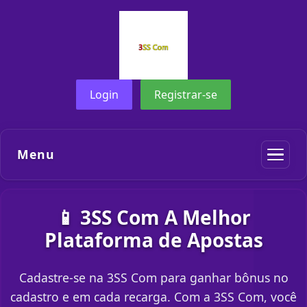
Login
Registrar-se
Menu
📱 3SS Com A Melhor
Plataforma de Apostas
Cadastre-se na 3SS Com para ganhar bônus no
cadastro e em cada recarga. Com a 3SS Com, você