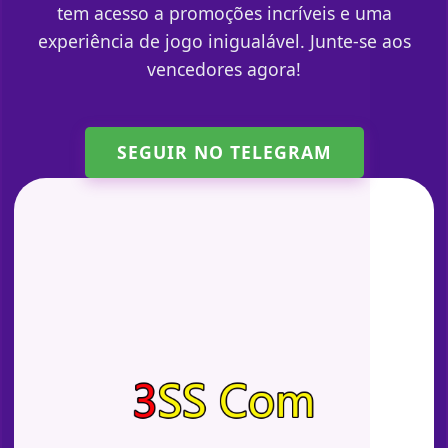
tem acesso a promoções incríveis e uma
experiência de jogo inigualável. Junte-se aos
vencedores agora!
SEGUIR NO TELEGRAM