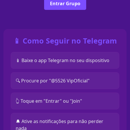
Entrar Grupo
📱 Como Seguir no Telegram
📱 Baixe o app Telegram no seu dispositivo
🔍 Procure por "@5526 VipOficial"
👆 Toque em "Entrar" ou "Join"
🔔 Ative as notificações para não perder
nada