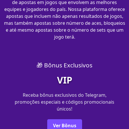
de apostas em jogos que envolvem as melhores
equipes e jogadores do país. Nossa plataforma oferece
apostas que incluem não apenas resultados de jogos,
mas também apostas sobre número de aces, bloqueios
e até mesmo apostas sobre o número de sets que um
jogo terá.
🎁 Bônus Exclusivos
VIP
Receba bônus exclusivos do Telegram,
promoções especiais e códigos promocionais
únicos!
Ver Bônus