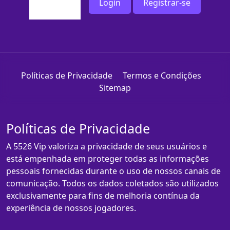
Login
Registrar-se
Políticas de Privacidade
Termos e Condições
Sitemap
Políticas de Privacidade
A 5526 Vip valoriza a privacidade de seus usuários e
está empenhada em proteger todas as informações
pessoais fornecidas durante o uso de nossos canais de
comunicação. Todos os dados coletados são utilizados
exclusivamente para fins de melhoria contínua da
experiência de nossos jogadores.