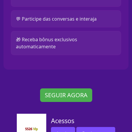
💬 Participe das conversas e interaja
🎁 Receba bônus exclusivos
automaticamente
SEGUIR AGORA
Acessos