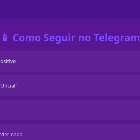
📱 Como Seguir no Telegram
ositivo
ficial"
erder nada