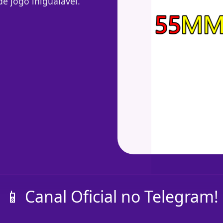
e jogo inigualável.
📱 Canal Oficial no Telegram!