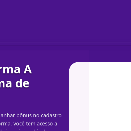
rma A
ma de
ganhar bônus no cadastro
rma, você tem acesso a