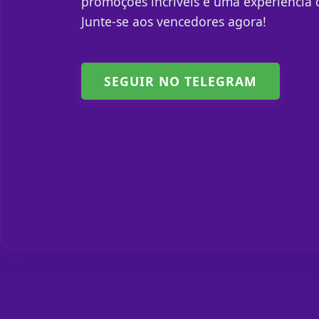
promoções incríveis e uma experiência d
Junte-se aos vencedores agora!
SEGUIR NO TELEGRAM