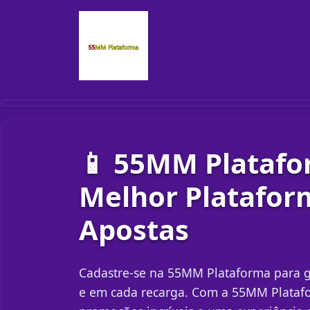
📱 55MM Platafo
Melhor Platafor
Apostas
Cadastre-se na 55MM Plataforma para 
e em cada recarga. Com a 55MM Platafo