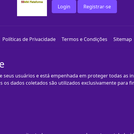
Login
Registrar-se
Políticas de Privacidade
Termos e Condições
Sitemap
de
de seus usuários e está empenhada em proteger todas as i
 os dados coletados são utilizados exclusivamente para fi