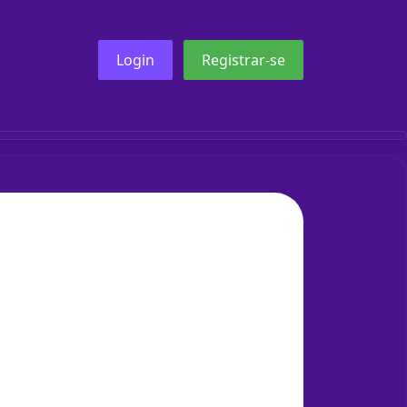
Login
Registrar-se