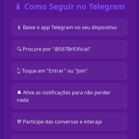
📱 Como Seguir no Telegram
📱 Baixe o app Telegram no seu dispositivo
🔍 Procure por "@567BrlOficial"
👆 Toque em "Entrar" ou "Join"
🔔 Ative as notificações para não perder
nada
💬 Participe das conversas e interaja