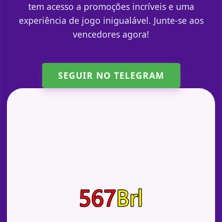
tem acesso a promoções incríveis e uma
experiência de jogo inigualável. Junte-se aos
vencedores agora!
SEGUIR NO TELEGRAM