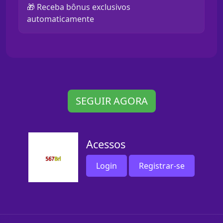
🎁 Receba bônus exclusivos
automaticamente
SEGUIR AGORA
Acessos
Login
Registrar-se