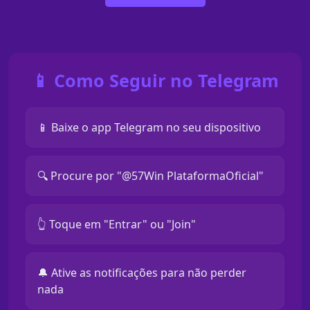
📱 Como Seguir no Telegram
📱 Baixe o app Telegram no seu dispositivo
🔍 Procure por "@57Win PlataformaOficial"
👆 Toque em "Entrar" ou "Join"
🔔 Ative as notificações para não perder
nada