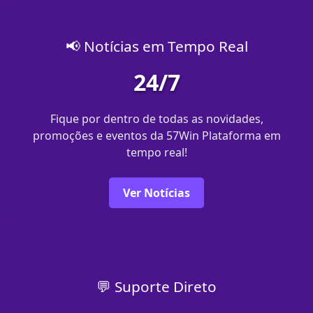
📢 Notícias em Tempo Real
24/7
Fique por dentro de todas as novidades,
promoções e eventos da 57Win Plataforma em
tempo real!
Ver Notícias
💬 Suporte Direto