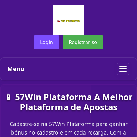
Login
Registrar-se
Menu
📱 57Win Plataforma A Melhor
Plataforma de Apostas
Cadastre-se na 57Win Plataforma para ganhar
bônus no cadastro e em cada recarga. Com a