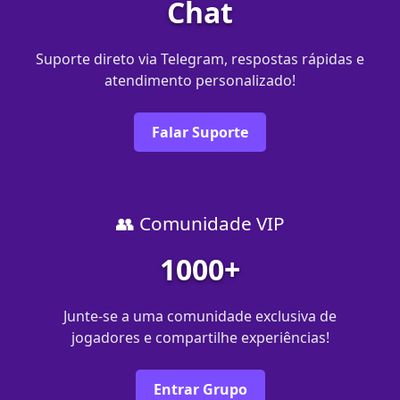
Chat
Suporte direto via Telegram, respostas rápidas e
atendimento personalizado!
Falar Suporte
👥 Comunidade VIP
1000+
Junte-se a uma comunidade exclusiva de
jogadores e compartilhe experiências!
Entrar Grupo