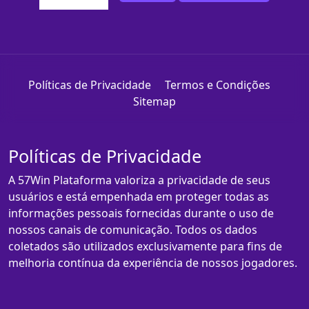
Políticas de Privacidade
Termos e Condições
Sitemap
Políticas de Privacidade
A 57Win Plataforma valoriza a privacidade de seus
usuários e está empenhada em proteger todas as
informações pessoais fornecidas durante o uso de
nossos canais de comunicação. Todos os dados
coletados são utilizados exclusivamente para fins de
melhoria contínua da experiência de nossos jogadores.