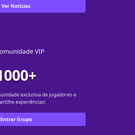
Ver Notícias
Comunidade VIP
1000+
unidade exclusiva de jogadores e
rtilhe experiências!
Entrar Grupo