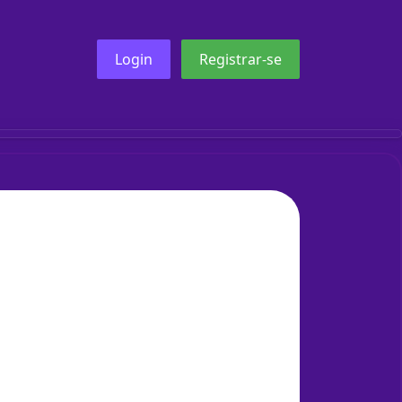
Login
Registrar-se