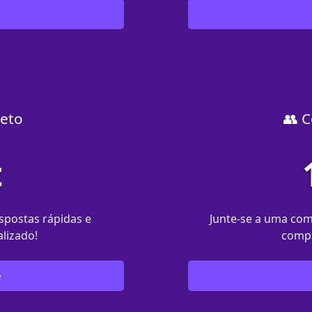
reto
👥 
t
espostas rápidas e
Junte-se a uma com
lizado!
compa
e