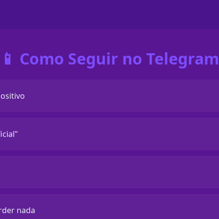
📱 Como Seguir no Telegram
ositivo
cial"
erder nada