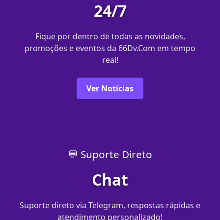
24/7
Fique por dentro de todas as novidades,
promoções e eventos da 66Dv.Com em tempo
real!
Ver Notícias
💬 Suporte Direto
Chat
Suporte direto via Telegram, respostas rápidas e
atendimento personalizado!