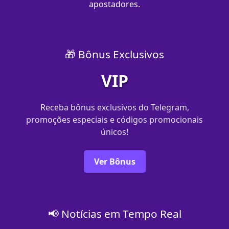
apostadores.
🎁 Bônus Exclusivos
VIP
Receba bônus exclusivos do Telegram,
promoções especiais e códigos promocionais
únicos!
Ver Bônus
📢 Notícias em Tempo Real