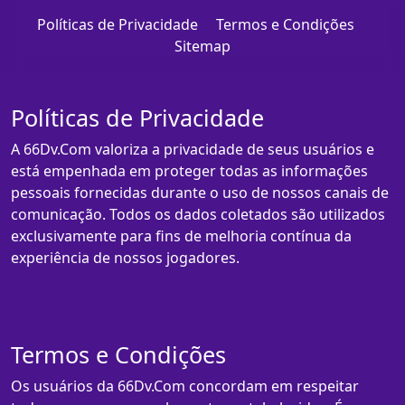
Políticas de Privacidade
Termos e Condições
Sitemap
Políticas de Privacidade
A 66Dv.Com valoriza a privacidade de seus usuários e
está empenhada em proteger todas as informações
pessoais fornecidas durante o uso de nossos canais de
comunicação. Todos os dados coletados são utilizados
exclusivamente para fins de melhoria contínua da
experiência de nossos jogadores.
Termos e Condições
Os usuários da 66Dv.Com concordam em respeitar