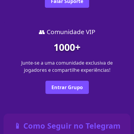
Falar Suporte
👥 Comunidade VIP
1000+
Junte-se a uma comunidade exclusiva de
jogadores e compartilhe experiências!
Entrar Grupo
📱 Como Seguir no Telegram