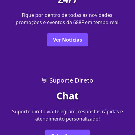
Fique por dentro de todas as novidades,
promoções e eventos da 688F em tempo real!
Ver Notícias
💬 Suporte Direto
Chat
Suporte direto via Telegram, respostas rápidas e
atendimento personalizado!