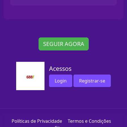
SEGUIR AGORA
Acessos
Login
Registrar-se
Políticas de Privacidade
Termos e Condições