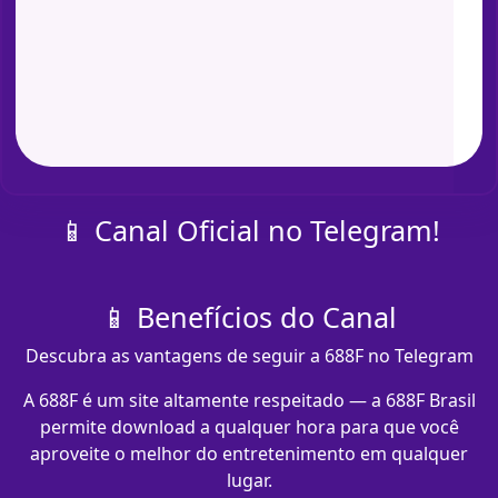
📱 Canal Oficial no Telegram!
📱 Benefícios do Canal
Descubra as vantagens de seguir a 688F no Telegram
A 688F é um site altamente respeitado — a 688F Brasil
permite download a qualquer hora para que você
aproveite o melhor do entretenimento em qualquer
lugar.