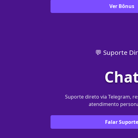
Ver Bônus
💬 Suporte Di
Cha
Suporte direto via Telegram, r
atendimento persona
Falar Suport