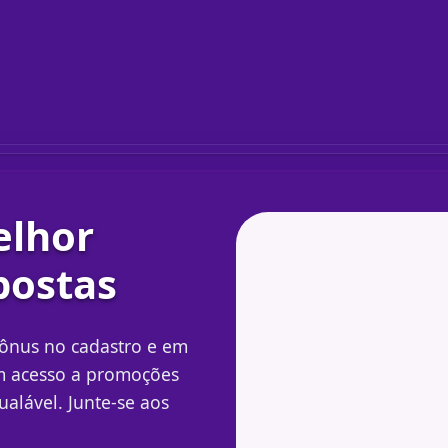
elhor
postas
ônus no cadastro e em
m acesso a promoções
ualável. Junte-se aos