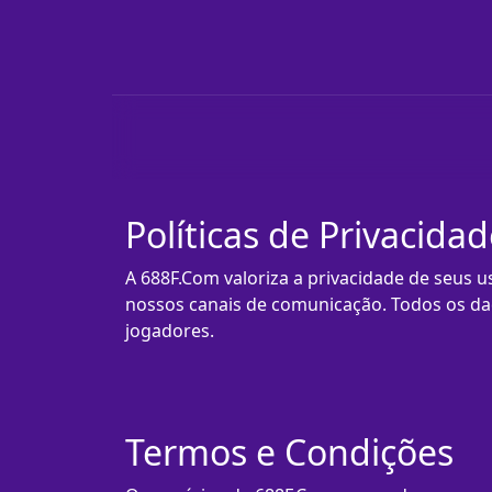
Políticas de Privacida
A 688F.Com valoriza a privacidade de seus 
nossos canais de comunicação. Todos os dad
jogadores.
Termos e Condições