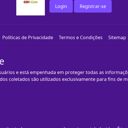
Login
Registrar-se
Políticas de Privacidade
Termos e Condições
Sitemap
de
usuários e está empenhada em proteger todas as informaçõ
os coletados são utilizados exclusivamente para fins de m