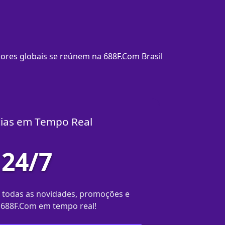
ores globais se reúnem na 688F.Com Brasil
cias em Tempo Real
24/7
e todas as novidades, promoções e
 688F.Com em tempo real!