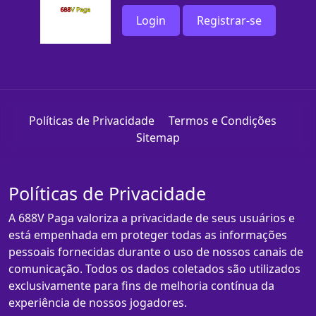
Login
Registrar-se
Políticas de Privacidade
Termos e Condições
Sitemap
Políticas de Privacidade
A 688V Paga valoriza a privacidade de seus usuários e
está empenhada em proteger todas as informações
pessoais fornecidas durante o uso de nossos canais de
comunicação. Todos os dados coletados são utilizados
exclusivamente para fins de melhoria contínua da
experiência de nossos jogadores.