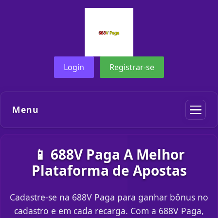
Login
Registrar-se
Menu
📱 688V Paga A Melhor
Plataforma de Apostas
Cadastre-se na 688V Paga para ganhar bônus no
cadastro e em cada recarga. Com a 688V Paga,