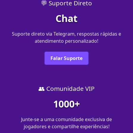
💬 Suporte Direto
Chat
Suporte direto via Telegram, respostas rápidas e
atendimento personalizado!
Falar Suporte
👥 Comunidade VIP
1000+
Junte-se a uma comunidade exclusiva de
jogadores e compartilhe experiências!