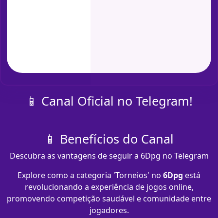
📱 Canal Oficial no Telegram!
📱 Benefícios do Canal
Descubra as vantagens de seguir a 6Dpg no Telegram
Explore como a categoria 'Torneios' no
6Dpg
está
revolucionando a experiência de jogos online,
promovendo competição saudável e comunidade entre
jogadores.