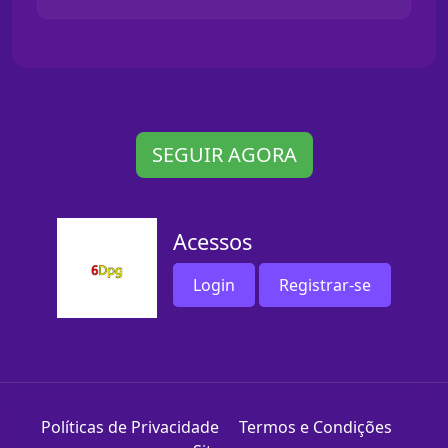
SEGUIR AGORA
Acessos
Login
Registrar-se
Políticas de Privacidade
Termos e Condições