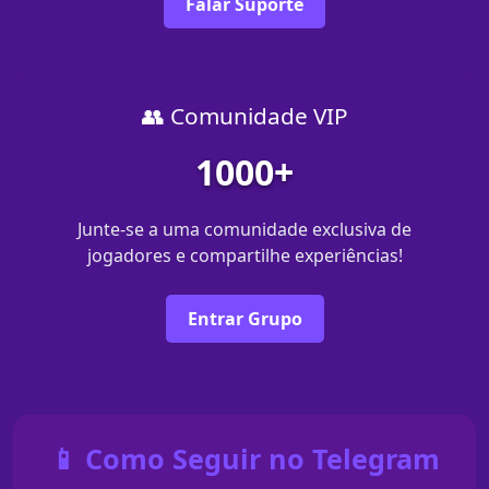
Falar Suporte
👥 Comunidade VIP
1000+
Junte-se a uma comunidade exclusiva de
jogadores e compartilhe experiências!
Entrar Grupo
📱 Como Seguir no Telegram