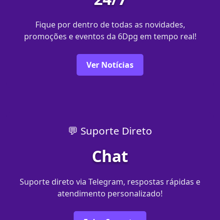
Fique por dentro de todas as novidades,
promoções e eventos da 6Dpg em tempo real!
Ver Notícias
💬 Suporte Direto
Chat
Suporte direto via Telegram, respostas rápidas e
atendimento personalizado!