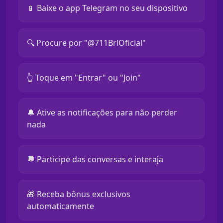
📱 Baixe o app Telegram no seu dispositivo
🔍 Procure por "@711BrlOficial"
👆 Toque em "Entrar" ou "Join"
🔔 Ative as notificações para não perder
nada
💬 Participe das conversas e interaja
🎁 Receba bônus exclusivos
automaticamente