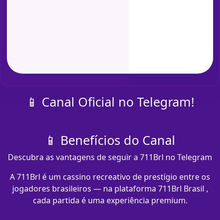
📱 Canal Oficial no Telegram!
📱 Benefícios do Canal
Descubra as vantagens de seguir a 711Brl no Telegram
A 711Brl é um cassino recreativo de prestígio entre os
jogadores brasileiros — na plataforma 711Brl Brasil ,
cada partida é uma experiência premium.