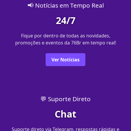
📢 Notícias em Tempo Real
24/7
Fique por dentro de todas as novidades,
promoções e eventos da 76Br em tempo real!
Ver Notícias
💬 Suporte Direto
Chat
Suporte direto via Telegram, respostas rápidas e