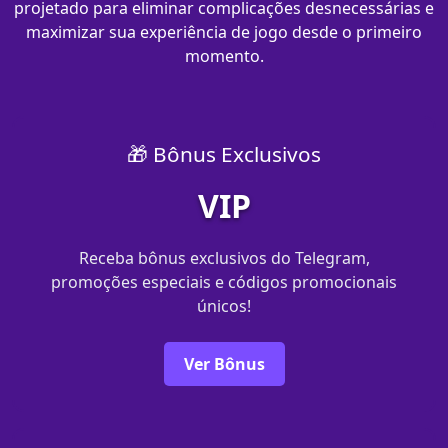
projetado para eliminar complicações desnecessárias e
maximizar sua experiência de jogo desde o primeiro
momento.
🎁 Bônus Exclusivos
VIP
Receba bônus exclusivos do Telegram,
promoções especiais e códigos promocionais
únicos!
Ver Bônus