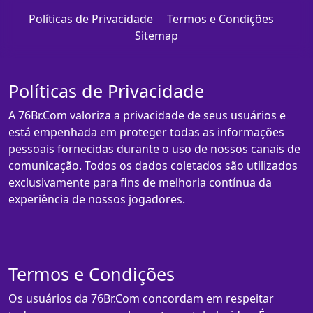
Políticas de Privacidade
Termos e Condições
Sitemap
Políticas de Privacidade
A 76Br.Com valoriza a privacidade de seus usuários e
está empenhada em proteger todas as informações
pessoais fornecidas durante o uso de nossos canais de
comunicação. Todos os dados coletados são utilizados
exclusivamente para fins de melhoria contínua da
experiência de nossos jogadores.
Termos e Condições
Os usuários da 76Br.Com concordam em respeitar