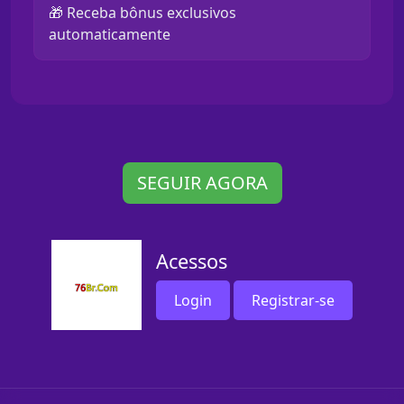
🎁 Receba bônus exclusivos
automaticamente
SEGUIR AGORA
Acessos
Login
Registrar-se