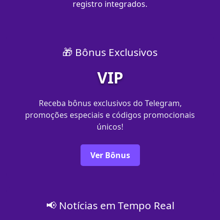
registro integrados.
🎁 Bônus Exclusivos
VIP
Receba bônus exclusivos do Telegram,
promoções especiais e códigos promocionais
únicos!
Ver Bônus
📢 Notícias em Tempo Real