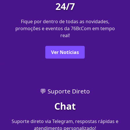
24/7
Fique por dentro de todas as novidades,
promoções e eventos da 76Br.Com em tempo
real!
Ver Notícias
💬 Suporte Direto
Chat
Suporte direto via Telegram, respostas rápidas e
atendimento personalizado!