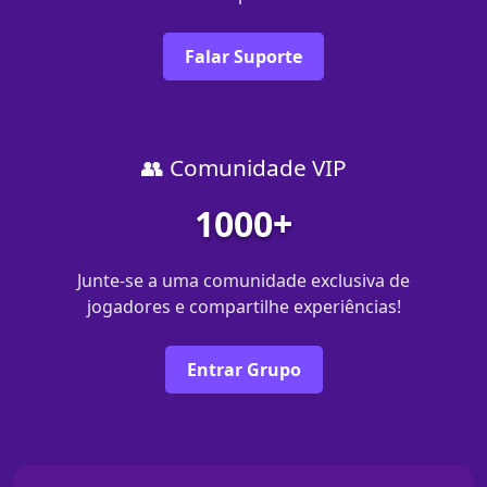
Falar Suporte
👥 Comunidade VIP
1000+
Junte-se a uma comunidade exclusiva de
jogadores e compartilhe experiências!
Entrar Grupo