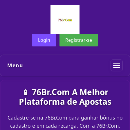
Login
Registrar-se
Menu
📱 76Br.Com A Melhor
Plataforma de Apostas
Cadastre-se na 76Br.Com para ganhar bônus no
cadastro e em cada recarga. Com a 76Br.Com,