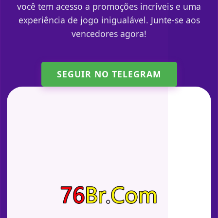
você tem acesso a promoções incríveis e uma
experiência de jogo inigualável. Junte-se aos
vencedores agora!
SEGUIR NO TELEGRAM