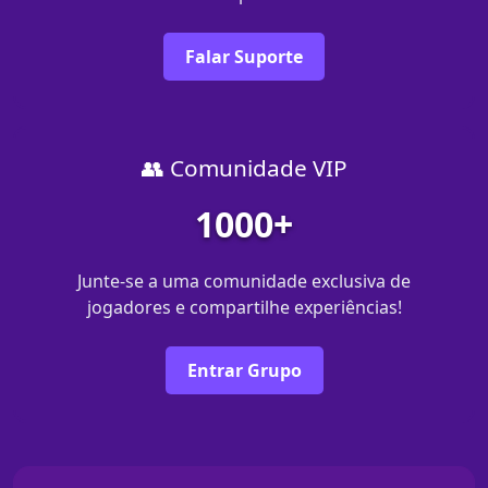
Falar Suporte
👥 Comunidade VIP
1000+
Junte-se a uma comunidade exclusiva de
jogadores e compartilhe experiências!
Entrar Grupo