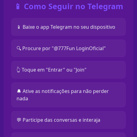
📱 Como Seguir no Telegram
📱 Baixe o app Telegram no seu dispositivo
🔍 Procure por "@777Fun LoginOficial"
👆 Toque em "Entrar" ou "Join"
🔔 Ative as notificações para não perder
nada
💬 Participe das conversas e interaja