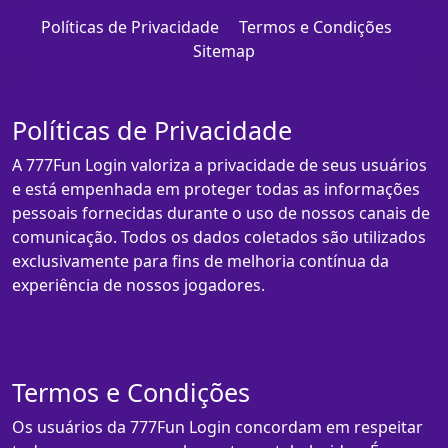
Políticas de Privacidade
Termos e Condições
Sitemap
Políticas de Privacidade
A 777Fun Login valoriza a privacidade de seus usuários
e está empenhada em proteger todas as informações
pessoais fornecidas durante o uso de nossos canais de
comunicação. Todos os dados coletados são utilizados
exclusivamente para fins de melhoria contínua da
experiência de nossos jogadores.
Termos e Condições
Os usuários da 777Fun Login concordam em respeitar