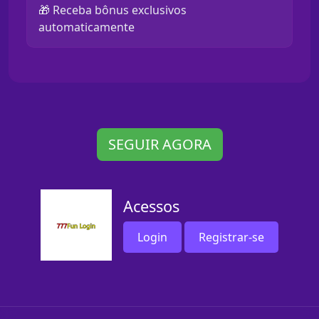
🎁 Receba bônus exclusivos
automaticamente
SEGUIR AGORA
Acessos
Login
Registrar-se