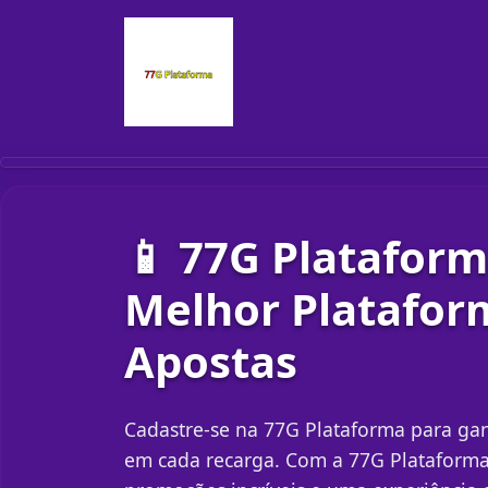
📱 77G Plataform
Melhor Platafor
Apostas
Cadastre-se na 77G Plataforma para ga
em cada recarga. Com a 77G Plataforma