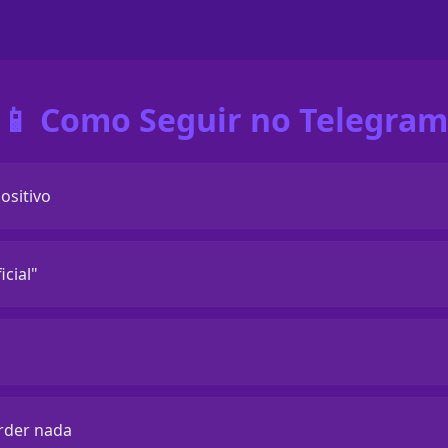
📱 Como Seguir no Telegram
ositivo
cial"
erder nada