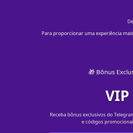
De
Para proporcionar uma experiência mais 
🎁 Bônus Exclu
VIP
Receba bônus exclusivos do Telegra
e códigos promocionai