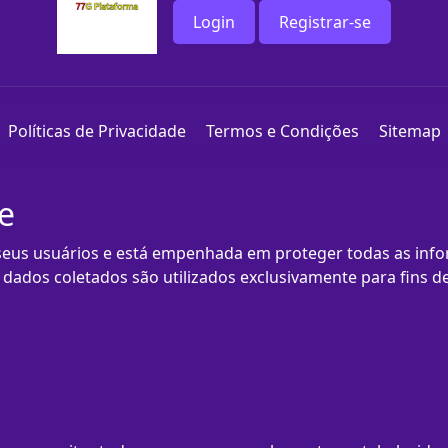
Login
Registrar-se
Políticas de Privacidade
Termos e Condições
Sitemap
de
 seus usuários e está empenhada em proteger todas as inf
dados coletados são utilizados exclusivamente para fins d