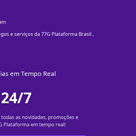
ram
os e serviços da 77G Plataforma Brasil ,
cias em Tempo Real
24/7
e todas as novidades, promoções e
G Plataforma em tempo real!