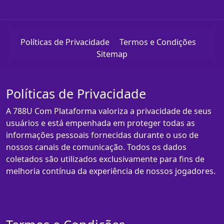
Políticas de Privacidade
Termos e Condições
Sitemap
Políticas de Privacidade
A 788U Com Plataforma valoriza a privacidade de seus
usuários e está empenhada em proteger todas as
informações pessoais fornecidas durante o uso de
nossos canais de comunicação. Todos os dados
coletados são utilizados exclusivamente para fins de
melhoria contínua da experiência de nossos jogadores.