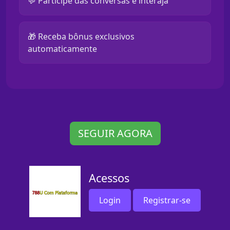
💬 Participe das conversas e interaja
🎁 Receba bônus exclusivos
automaticamente
SEGUIR AGORA
Acessos
Login
Registrar-se