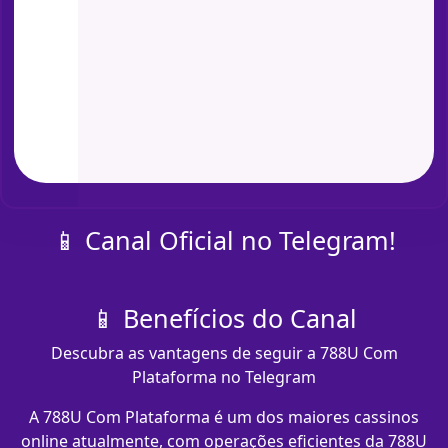
📱 Canal Oficial no Telegram!
📱 Benefícios do Canal
Descubra as vantagens de seguir a 788U Com
Plataforma no Telegram
A 788U Com Plataforma é um dos maiores cassinos
online atualmente, com operações eficientes da 788U