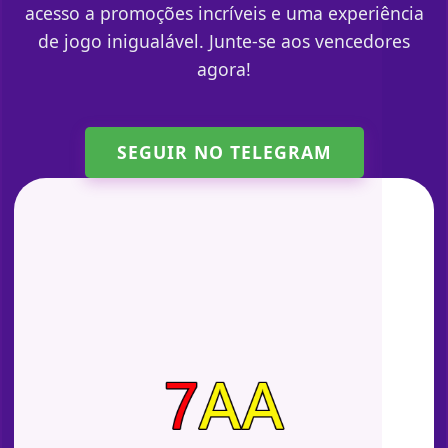
acesso a promoções incríveis e uma experiência
de jogo inigualável. Junte-se aos vencedores
agora!
SEGUIR NO TELEGRAM