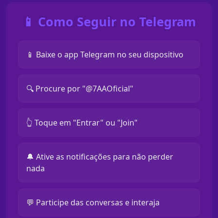
📱 Como Seguir no Telegram
📱 Baixe o app Telegram no seu dispositivo
🔍 Procure por "@7AAOficial"
👆 Toque em "Entrar" ou "Join"
🔔 Ative as notificações para não perder
nada
💬 Participe das conversas e interaja