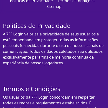
Políticas de Privacidade
Termos e Condições
Sitemap
Políticas de Privacidade
A 7FF Login valoriza a privacidade de seus usuários e
está empenhada em proteger todas as informações
pessoais fornecidas durante o uso de nossos canais de
comunicação. Todos os dados coletados são utilizados
exclusivamente para fins de melhoria contínua da
experiência de nossos jogadores.
Termos e Condições
Os usuários da 7FF Login concordam em respeitar
todas as regras e regulamentos estabelecidos. É