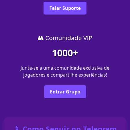
Falar Suporte
👥 Comunidade VIP
1000+
Junte-se a uma comunidade exclusiva de
jogadores e compartilhe experiências!
Entrar Grupo
📱 Como Seguir no Telegram